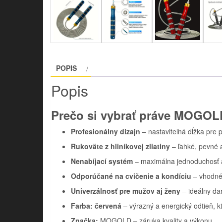
POPIS
Popis
Prečo si vybrať práve MOGO
Profesionálny dizajn
– nastaviteľná dĺžka pre
Rukoväte z hliníkovej zliatiny
– ľahké, pevné 
Nenabíjací systém
– maximálna jednoduchosť a 
Odporúčané na cvičenie a kondíciu
– vhodné 
Univerzálnosť pre mužov aj ženy
– ideálny da
Farba:
červená
– výrazný a energický odtieň, k
Značka:
MOGOLD – záruka kvality a výkonu