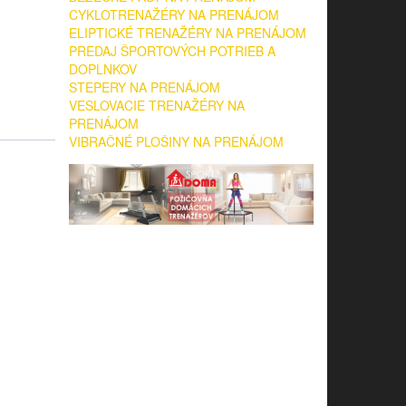
CYKLOTRENAŽÉRY NA PRENÁJOM
ELIPTICKÉ TRENAŽÉRY NA PRENÁJOM
PREDAJ ŠPORTOVÝCH POTRIEB A
DOPLNKOV
STEPERY NA PRENÁJOM
VESLOVACIE TRENAŽÉRY NA
PRENÁJOM
VIBRAČNÉ PLOŠINY NA PRENÁJOM