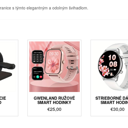
e hranice s týmto elegantným a odolným švihadlom.
CIE
GWENLAND RUŽOVÉ
STRIEBORNÉ D
O
SMART HODINKY
SMART HODI
€
25,00
€
30,00