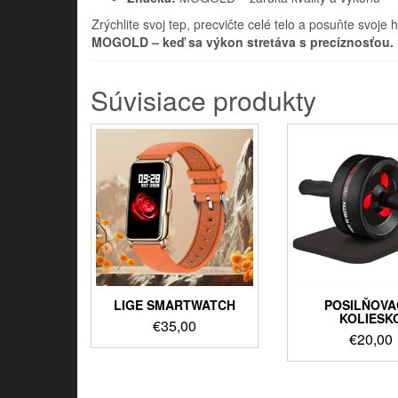
Zrýchlite svoj tep, precvičte celé telo a posuňte svoj
MOGOLD – keď sa výkon stretáva s precíznosťou.
Súvisiace produkty
LIGE SMARTWATCH
POSILŇOVA
KOLIESK
€
35,00
€
20,00