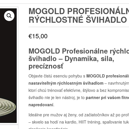
MOGOLD PROFESIONÁL
RÝCHLOSTNÉ ŠVIHADLO
€
15,00
MOGOLD Profesionálne rýchl
švihadlo – Dynamika, sila,
precíznosť
Objavte čistú esenciu pohybu s
MOGOLD profesioná
nastaviteľným rýchlostným švihadlom
– navrhnutým 
ktorí chcú trénovať efektívne, štýlovo a bez kompromis
švihadlo nie je len nástroj, je to
partner pri vašom fit
napredovaní
.
Ideálne pre mužov aj ženy, od začiatočníkov až po pro
– skvelo sa hodí na kardio, HIIT tréning, spaľovanie tuk
zlepšenie koordinácie.