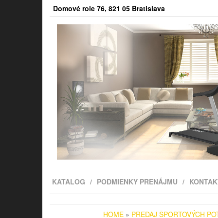
Skip
Domové role 76, 821 05 Bratislava
to
the
content
KATALOG
PODMIENKY PRENÁJMU
KONTAK
HOME
»
PREDAJ ŠPORTOVÝCH PO