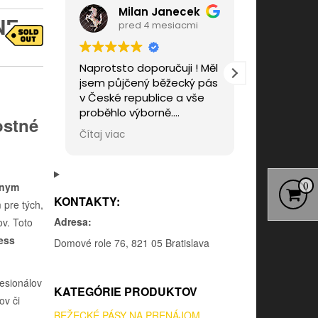
Milan Janecek
NE
pred 4 mesiacmi
pre
Naprotsto doporučuji ! Měl
Výborná ko
jsem půjčený běžecký pás
rýchle doda
v České republice a vše
odvoz pásu
proběhlo výborně.
Služby tip 
ostné
Perfektní komunikace,
odporúčam 
Čítaj viac
Čítaj viac
férová dohoda a skvělý
zimu znova
přístup. Děkuji.
lnym
0
KONTAKTY:
pre tých,
Adresa:
ov. Toto
ness
Domové role 76, 821 05 Bratislava
fesionálov
KATEGÓRIE PRODUKTOV
ov či
BEŽECKÉ PÁSY NA PRENÁJOM