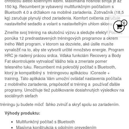
chrbticou alebo kolennými kĺbmi. Maximálna nosnosť stroja je až
150 kg. Recumbent je vybavený multifunkčným počítačom s
Bluetooth 4.0 a držiakom na mobilné zariadenia. Zotrvačník (18,5
kg) zaručuje plynulý chod zariadenia. Komfort cvičenia zaručuje
0
nastaviteľné sedadlo a volant s nastaviteľným uhlom sklonu.
Zmeňte svoj tréning na skutočnú výzvu a sledujte efekty! Počítač
ponúka 12 prednastavených tréningových programov a okrem
iného Watt program, v ktorom sa dozviete, aké úsilie musíte
vynaložiť na to, aby ste vytvorili určité množstvo energie. Program
HRC je riadený prácou srdca. Vďaka funkciám Recovery a Body
Fat skontrolujete vytrvalosť Vášho tela a zmeriate pomer
telesného tuku. Recumbent má pokročilý počítač s Bluetooth,
ktorý je kompatibilný s tréningovou aplikáciou iConsole +
training. Táto aplikácia Vám umožní ovládať nastavenia počítača
z mobilného zariadenia, prispôsobiť si tréning a používať ďalšie
programy. Umožňuje tiež publikovanie dosiahnutých výsledkov na
sociálnych sieťach
tréningu ju budete môcť ľahko zvinúť a skryť spolu so zariadením.
Výhody produktu:
Multifunkčný počítač s Bluetooth
Masívna konštrukcia s odolným prevedením