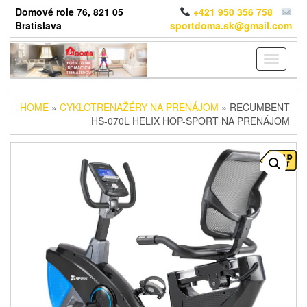
Skip
Domové role 76, 821 05
+421 950 356 758
to
Bratislava
sportdoma.sk@gmail.com
the
content
Toggle
navigati
HOME
»
CYKLOTRENAŽÉRY NA PRENÁJOM
» RECUMBENT
HS-070L HELIX HOP-SPORT NA PRENÁJOM